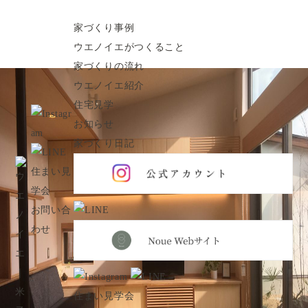
家づくり日記
Staff blog
家づくり事例
ウエノイエがつくること
家づくりの流れ
ウエノイエ紹介
住宅見学
お知らせ
家づくり日記
住まい見
学会
お問い合
わせ
住まい見学会