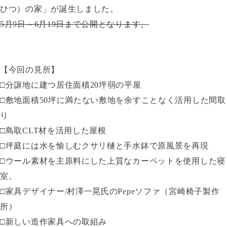
ひつ）の家」が誕生しました。
5月9日～6月19日まで公開となります。
【今回の見所】
□分譲地に建つ居住面積20坪弱の平屋
□敷地面積50坪に満たない敷地を余すことなく活用した間取
り
□鳥取CLT材を活用した屋根
□坪庭には水を愉しむクサリ樋と手水鉢で原風景を再現
□ウール素材を主原料にした上質なカーペットを使用した寝
室。
□家具デザイナー/村澤一晃氏のPepeソファ（宮崎椅子製作
所）
□新しい造作家具への取組み