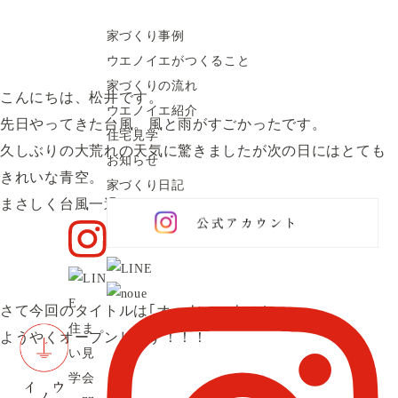
家づくり日記
Staff blog
家づくり事例
2017.9.21
家づくり日記
ウエノイエがつくること
オーナーハウス
家づくりの流れ
こんにちは、松井です。
ウエノイエ紹介
先日やってきた台風。風と雨がすごかったです。
住宅見学
久しぶりの大荒れの天気に驚きましたが次の日にはとても
お知らせ
きれいな青空。
家づくり日記
まさしく台風一過でした。
さて今回のタイトルは｢オーナーハウス｣。
住ま
ようやくオープンします！！！
い見
学会