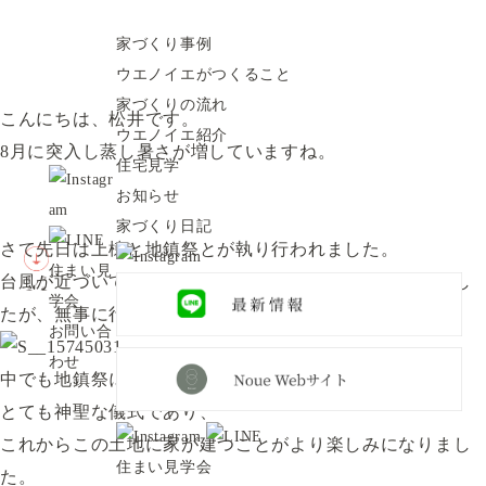
家づくり日記
Staff blog
家づくり事例
2017.8.10
家づくり日記
ウエノイエがつくること
地鎮祭と現場状況
家づくりの流れ
こんにちは、松井です。
ウエノイエ紹介
8月に突入し蒸し暑さが増していますね。
住宅見学
お知らせ
家づくり日記
さて先日は上棟と地鎮祭とが執り行われました。
住まい見
台風が近づいている中だったのでどうなることか心配でし
学会
たが、無事に行われほっとしました。
お問い合
わせ
中でも地鎮祭に参加したのは今回が初めてのこと。
とても神聖な儀式であり、
これからこの土地に家が建つことがより楽しみになりまし
住まい見学会
た。